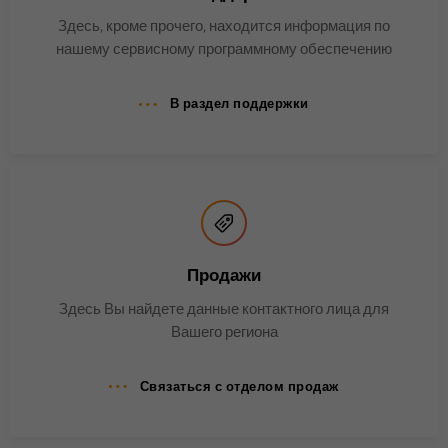
Имя
bscookie
Здесь, кроме прочего, находится информация по
нашему сервисному программному обеспечению
Поставщик
.www.linkedin.com
В раздел поддержки
Продолжительность
1 год
Этот файл cookie
запоминает, что вошедший в
систему пользователь
Цель
прошел двухфакторную
аутентификацию и ранее уже
входил в систему.
Продажи
Здесь Вы найдете данные контактного лица для
Вашего региона
Имя
AnalyticsSyncHistory
Поставщик
.linkedin.com
Связаться с отделом продаж
Продолжительность
30 дней