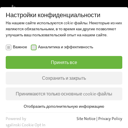
MENU
Настройки конфиденциальности
На нашем сайте используются cokie-файлы. Некоторые из них
Register for our newsletter and receive
являются обязательными, в то время как другие позволяют
regular updates about iris directly to
Sign up now
улучшить ваш пользовательский опыт на нашем сайте.
your inbox.
Важное
Ааналитика и эффективность
Принять все
Сохранить и закрыть
Принимаются только основные cookie-файлы
Отобразить дополнительную информацию
Важное
Для основных функций веб-сайта необходимы основные
Powered by
Site Notice
|
Privacy Policy
cookie-файлы. Это гарантирует, что веб-сайт будет
sgalinski Cookie Opt In