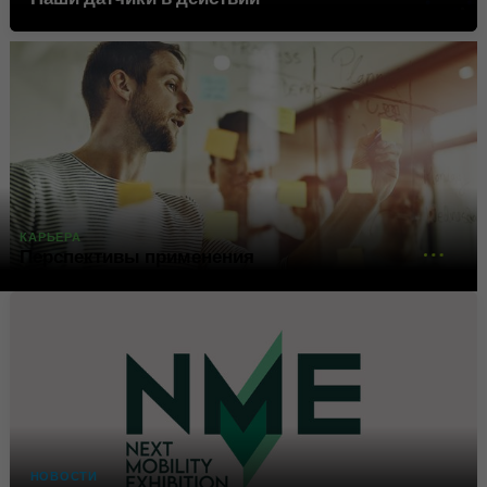
Google использует этот файл
Цель
cookie для идентификации
пользователей.
Имя
bcookie
Поставщик
.linkedin.com
КАРЬЕРА
Продолжительность
1 год
Перспективы применения
Этот файл cookie является
идентификатором браузера.
Это уникально
идентифицирует устройства,
Цель
которые получают доступ к
LinkedIn, чтобы обнаружить
неправомерное
использование платформы.
НОВОСТИ