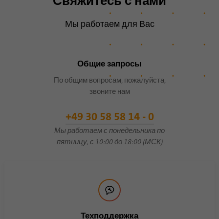
Свяжитесь с нами
согласия гостей на
Цель
использование
Мы работаем для Вас
второстепенных файлов
cookie.
Общие запросы
Имя
li_sugr
По общим вопросам, пожалуйста,
звоните нам
Поставщик
.linkedin.com
+49 30 58 58 14 - 0
Продолжительность
90 дней
Мы работаем с понедельника по
пятницу, с 10:00 до 18:00 (МСК)
Этот файл cookie
используется для
определения вероятностных
Цель
совпадений личности
пользователя за пределами
указанных стран.
Техподдержка