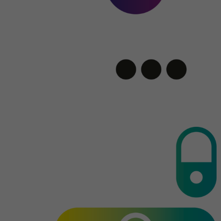
Ten plik cookie służy do określania
Cel
probabilistycznych dopasowań tożsamości
użytkownika poza wyznaczonymi krajami.
Nazwa
bscookie
Dostawca
.www.linkedin.com
Czas
1 rok
trwania
Ten plik cookie zapamiętuje, że zalogowany
użytkownik został zweryfikowany za
Cel
pomocą uwierzytelniania
dwuskładnikowego i był już wcześniej
zalogowany