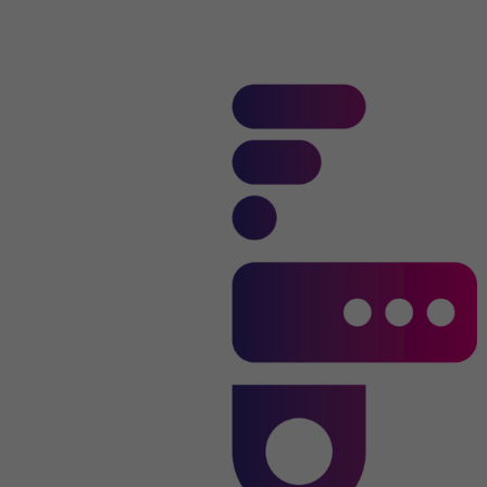
Nazwa
li_gc
Dostawca
.linkedin.com
Czas
6 miesięcy
trwania
Ten plik cookie służy do przechowywania
Cel
zgody gości na używanie nieistotnych
plików cookie
Nazwa
li_sugr
Dostawca
.linkedin.com
Czas
90 dni
trwania