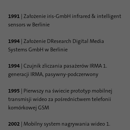
procesu synchronizacji identyfikatorów.
Cel
Oszczędza czas ostatniej synchronizacji, aby
uniknąć często powtarzających się
1991
| Założenie iris-GmbH infrared & intelligent
procesów synchronizacji.
sensors w Berlinie
Nazwa
ln_or
1994
| Założenie DResearch Digital Media
Systems GmbH w Berlinie
Dostawca
.linkedin.com
1994
| Czujnik zliczania pasażerów IRMA 1.
Czas
1 dzień
trwania
generacji IRMA, pasywny-podczerwony
Służy do określenia, czy analizę Oribi można
Cel
1995
| Pierwszy na świecie prototyp mobilnej
przeprowadzić w określonej domenie
transmisji wideo za pośrednictwem telefonii
komórkowej GSM
2002
| Mobilny system nagrywania wideo 1.