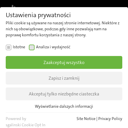
MENU
Ustawienia prywatności
Pliki cookie są używane na naszej stronie internetowej. Niektóre z
NASZA FIRMA
nich są obowiązkowe, podczas gdy inne pozwalają nam na
poprawę komfortu korzystania z naszej strony.
Istotne
Analiza i wydajność
O nas
Zaakceptuj wszystko
Zapisz i zamknij
Akceptuj tylko niezbędne ciasteczka
Wyświetlanie dalszych informacji
Opracowujemy
Istotne
Niezbędne pliki cookie są wymagane dla podstawowych funkcji
Powered by
Site Notice
|
Privacy Policy
strony internetowej. Zapewnia to prawidłowe funkcjonowanie
sgalinski Cookie Opt In