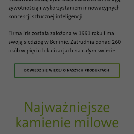
żywotnością i wykorzystaniem innowacyjnych
Czas
1 rok
trwania
koncepcji sztucznej inteligencji.
Ten plik cookie jest identyfikatorem
Firma iris została założona w 1991 roku i ma
przeglądarki. Umożliwia to jednoznaczną
swoją siedzibę w Berlinie. Zatrudnia ponad 260
Cel
identyfikację urządzeń uzyskujących dostęp
do LinkedIn w celu wykrycia niewłaściwego
osób w pięciu lokalizacjach na całym świecie.
korzystania z platformy.
DOWIEDZ SIĘ WIĘCEJ O NASZYCH PRODUKTACH
Nazwa
lidc
Dostawca
.linkedin.com
Najważniejsze
Czas
24 godziny
trwania
kamienie milowe
Ten plik cookie zapewnia wybór centrum
Cel
danych.