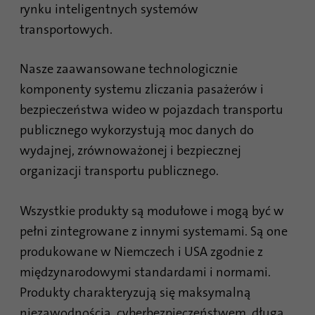
witryny. Zebrane dane, w tym liczba
rynku inteligentnych systemów
odwiedzających, źródło z którego pochodzą
transportowych.
oraz strony odwiedzane w formie
anonimowej.
Nasze zaawansowane technologicznie
komponenty systemu zliczania pasażerów i
Nazwa
_gat_gtag_UA_120925527_1
bezpieczeństwa wideo w pojazdach transportu
publicznego wykorzystują moc danych do
Dostawca
Google Analytics
wydajnej, zrównoważonej i bezpiecznej
Czas
1 minuta
organizacji transportu publicznego.
trwania
Google używa tego pliku cookie do
Wszystkie produkty są modułowe i mogą być w
Cel
odróżnienia użytkowników.
pełni zintegrowane z innymi systemami. Są one
produkowane w Niemczech i USA zgodnie z
międzynarodowymi standardami i normami.
Nazwa
bcookie
Produkty charakteryzują się maksymalną
Dostawca
.linkedin.com
niezawodnością, cyberbezpieczeństwem, długą