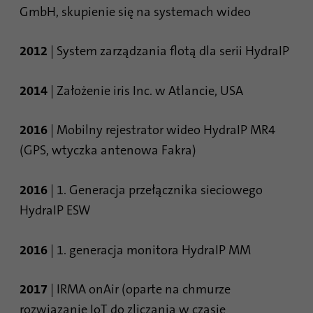
GmbH, skupienie się na systemach wideo
2012
| System zarządzania flotą dla serii HydraIP
2014
| Założenie iris Inc. w Atlancie, USA
2016
| Mobilny rejestrator wideo HydraIP MR4
(GPS, wtyczka antenowa Fakra)
2016
| 1. Generacja przełącznika sieciowego
HydraIP ESW
2016
| 1. generacja monitora HydraIP MM
2017
| IRMA onAir (oparte na chmurze
rozwiązanie IoT do zliczania w czasie