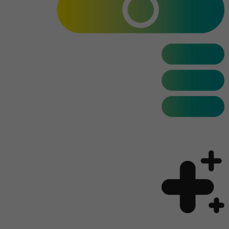
Nazwa
AnalyticsSyncHistory
Dostawca
.linkedin.com
Czas
30 dni
trwania
Ten plik cookie służy do zapamiętywania,
Cel
kiedy miała miejsce synchronizacja z
plikiem cookie „lms_analytics cookie”.
Nazwa
UserMatchHistory
Dostawca
linkedin.com
Czas
30 dni
trwania
Ten plik cookie jest ustawiony na potrzeby