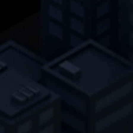
Esta cookie se utiliza para almacenar el
Propósito
consentimiento de los huéspedes para el
uso de cookies no esenciales.
Nombre
li_sugr
Proveedor
.linkedin.com
Duración
90 dias
Esta cookie se utiliza para determinar
coincidencias probabilísticas de la
Propósito
identidad de un usuario fuera de los países
designados.
Nombre
bscookie