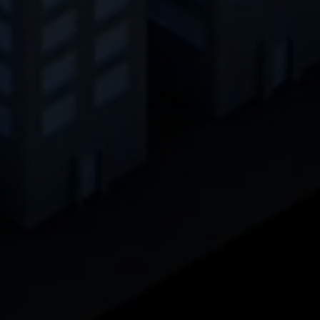
Proveedor
.www.linkedin.com
Duración
1 año
Esta cookie recuerda que un usuario que ha
iniciado sesión ha sido verificado con
Propósito
autenticación de dos factores y ha iniciado
sesión previamente
Nombre
AnalyticsSyncHistory
Proveedor
.linkedin.com
Duración
30 dias
Esta cookie se utiliza para almacenar
Propósito
cuándo se produjo la sincronización con la
cookie “lms_analytics cookie”.