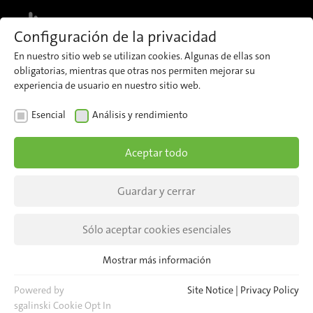
MENU
Configuración de la privacidad
En nuestro sitio web se utilizan cookies. Algunas de ellas son
obligatorias, mientras que otras nos permiten mejorar su
Conteo en tiempo real
Cómo funciona
Ventajas
Documentación
CONTACTO
experiencia de usuario en nuestro sitio web.
Esencial
Análisis y rendimiento
Aceptar todo
Guardar y cerrar
Sólo aceptar cookies esenciales
Mostrar más información
Esencial
Cookies esenciales son necesarias para las funciones básicas del
Powered by
Site Notice
|
Privacy Policy
sitio web. Esto asegura que el sitio web funcione correctamente.
sgalinski Cookie Opt In