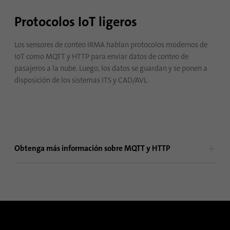
Protocolos IoT ligeros
Los sensores de conteo IRMA hablan protocolos modernos de
IoT como MQTT y HTTP para enviar datos de conteo de
Traiga su propio enrutador móvil LTE que mejor se adapte a sus
pasajeros a la nube. Luego, los datos se guardan y se ponen a
necesidades.
disposición de los sistemas ITS y CAD/AVL.
Obtenga más información sobre MQTT y HTTP
MQTT y HTTP son protocolos de comunicación que se utilizan
en el área de IoT para la transmisión de datos a través de redes
inalámbricas como, p. ej., GSM.