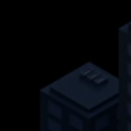
Propósito
los dispositivos que acceden a LinkedIn
para detectar un uso indebido de la
plataforma.
Nombre
lidc
Proveedor
.linkedin.com
Duración
24 horas
Esta cookie garantiza la selección del centro
Propósito
de datos.
Nombre
li_gc
Proveedor
.linkedin.com
Duración
6 meses