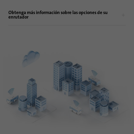
Obtenga más información sobre las opciones de su
enrutador
Autobús
Riel
4 puertas
16 puertas
LTE
Ethernet
GPS
WiFi