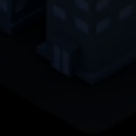
Nombre
_gat_gtag_UA_120925527_1
Proveedor
Google Analytics
Duración
1 minuto
Google utiliza esta cookie para diferenciar a
Propósito
los usuarios.
Nombre
bcookie
Proveedor
.linkedin.com
Duración
1 año
Esta cookie es un identificador del
navegador. Esto identifica de forma única