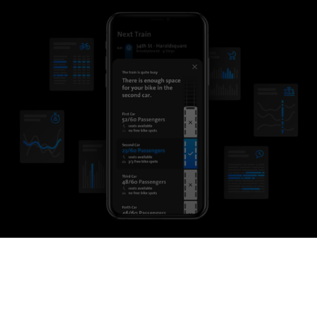
MQTT es un protocolo de publicación / suscripción IoT que
envía instantáneamente sus datos APC a un servidor basado en
la nube. Los datos se distribuyen inmediatamente a
aplicaciones de terceros que se suscriben. Aloje su propio
agente MQTT in situ o use IRMA onAir SaaS en la nube de iris.
HTTP es un conocido protocolo basado en un enfoque de
solicitud / respuesta y fue desarrollado originalmente para
servir sitios web. Hoy en día también se usa ampliamente para
casos de aplicaciones IoT.
Usted crea la aplicación, nosotros
suministramos los datos de los
pasajeros