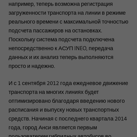
Google Analytics. Файл cookie
например, теперь возможна регистрация
непосредственно на него при
используется для хранения
загруженности транспорта на линии в режиме
следующем посещении.
информации о том, как
реального времени с максимальной точностью
посетители используют веб-
сайт, и помогает создать
подсчета пассажиров на остановках.
Цель
аналитический отчет о
Поскольку система подсчета подключена
состоянии веб-сайта.
непосредственно к АСУП INEO, передача
Собранные данные, включая
количество посетителей,
данных и их анализ теперь выполняются
источник, из которого они
просто и надежно.
вошли, и страницы, которые
они посетили в анонимной
форме.
И с 1 сентября 2012 года ежедневое движение
транспорта на многих линиях будет
оптимизировано благодаря введению нового
Имя
_gat_gtag_UA_120925527_1
расписания и выпуску новых транспортных
Поставщик
Google Analytics
средств. Начиная с последнего квартала 2014
года, город Анси является первым
Продолжительность
1 минута
пользователем гибридных автобусов во