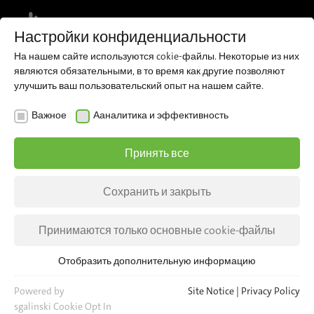
MENU
Настройки конфиденциальности
На нашем сайте используются cokie-файлы. Некоторые из них
являются обязательными, в то время как другие позволяют
улучшить ваш пользовательский опыт на нашем сайте.
REFERENZEN
Важное
Ааналитика и эффективность
Городской транспорт
Принять все
компании SIBRA
Сохранить и закрыть
С 2009 года SIBRA, оператор общественного
транспорта в городе Анси, полагается на
Принимаются только основные cookie-файлы
технологию Time-of-Flight от компании iris.
Отобразить дополнительную информацию
Важное
Для основных функций веб-сайта необходимы основные
Powered by
Site Notice
|
Privacy Policy
cookie-файлы. Это гарантирует, что веб-сайт будет
sgalinski Cookie Opt In