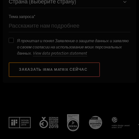
Имя
bscookie
Тема запроса
*
Поставщик
.www.linkedin.com
Продолжительность
1 год
Я прочитал и понял Заявление о защите данных и заявляю
о своем согласии на использование моих персональных
Этот файл cookie
данных.
View data protection statement
запоминает, что вошедший в
систему пользователь
Цель
прошел двухфакторную
ЗАКАЗАТЬ IRMA MATRIX СЕЙЧАС
аутентификацию и ранее уже
входил в систему.
Имя
AnalyticsSyncHistory
Поставщик
.linkedin.com
Продолжительность
30 дней