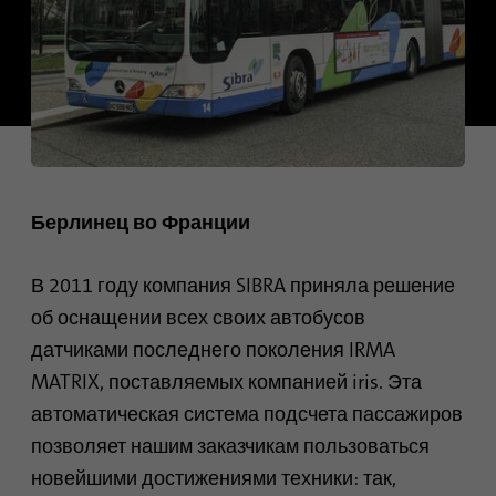
сессии и кампании, а также
для отслеживания
Поставщик
TYPO3
Цель
использования сайта для
составления аналитического
Продолжительность
1 месяц
отчета по сайту. Файлы
cookie хранят информацию
Содержит выбранные
анонимно и присваивают
Цель
настройки опции
случайно сгенерированный
отслеживания.
номер для идентификации
Берлинец во Франции
посетителей.
Имя
site-language-preference
В 2011 году компания SIBRA приняла решение
Имя
_gid
об оснащении всех своих автобусов
Поставщик
TYPO3
датчиками последнего поколения IRMA
Поставщик
Google Analytics
Продолжительность
30 дней
MATRIX, поставляемых компанией iris. Эта
Продолжительность
1 день
автоматическая система подсчета пассажиров
Сохраняет значение языка в
позволяет нашим заказчикам пользоваться
случае изменения языка
Этот файл cookie
сайта, чтобы иметь
новейшими достижениями техники: так,
устанавливается компанией
Цель
возможность переадресации