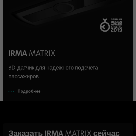
Имя
lidc
Поставщик
.linkedin.com
Продолжительность
24 часа
IRMA
MATRIX
Этот файл cookie
Цель
обеспечивает выбор центра
3D-датчик для надежного подсчета
обработки данных.
пассажиров
Имя
li_gc
Подробнее
Поставщик
.linkedin.com
Продолжительность
6 месяцев
Этот файл cookie
Заказать IRMA
MATRIX
сейчас
используется для хранения