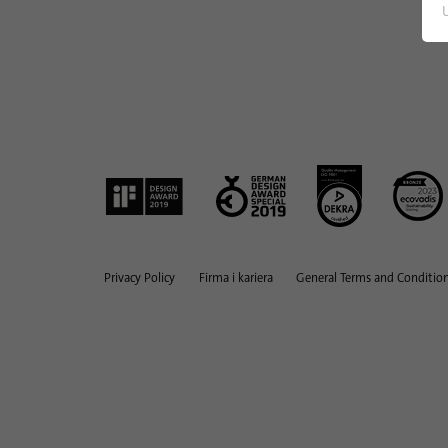
Zarządzanie
flotą,
urządzeniami
i danymi
Privacy Policy
Firma i kariera
General Terms and Condition