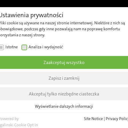
Ustawienia prywatności
je
Wsparcie
Kariera
Prosimy o kontakt
Informac
liki cookie są używane na naszej stronie internetowej. Niektóre z nich są
Wsparcie
Nasz
Na
obowiązkowe, podczas gdy inne pozwalają nam na poprawę komfortu
orzystania z naszej strony.
techniczne
zespół
fir
Istotne
Analiza i wydajność
Security
Pytania
Akt
Advisories
ogólne
Inf
Zaakceptuj wszystko
Lokalizacja
br
Szukaj
Zapisz i zamknij
Wy
New
Akceptuj tylko niezbędne ciasteczka
Wyświetlanie dalszych informacji
Istotne
Niezbędne pliki cookie są wymagane dla podstawowych funkcji strony
Powered by
Site Notice
|
Privacy Polic
internetowej. Zapewnia to prawidłowe funkcjonowanie strony.
sgalinski Cookie Opt In