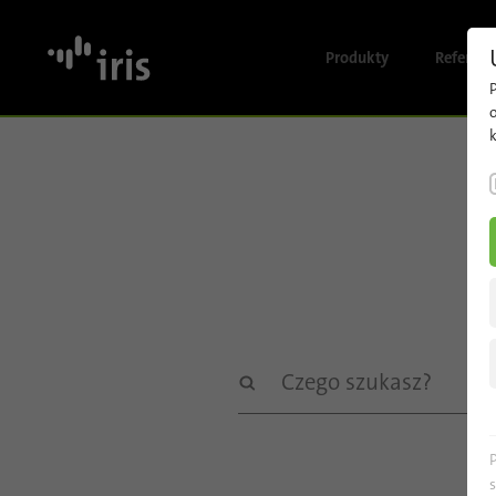
Produkty
Referenc
P
Przegląd
k
rozwiązań
Zliczanie
pasażerów
Monitoring
wizyjny
Analiza
wideo
oparta na
sztucznej
inteligencji