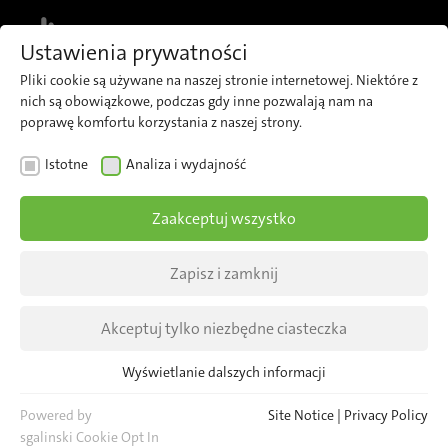
MENU
Ustawienia prywatności
Pliki cookie są używane na naszej stronie internetowej. Niektóre z
nich są obowiązkowe, podczas gdy inne pozwalają nam na
poprawę komfortu korzystania z naszej strony.
Wydarzenia
Istotne
Analiza i wydajność
Zaakceptuj wszystko
WSZYSTKIE AKTUALNOŚCI
Zapisz i zamknij
WSZYSTKIE INFORMACJE BRANŻOWE
Akceptuj tylko niezbędne ciasteczka
Wyświetlanie dalszych informacji
Istotne
Niezbędne pliki cookie są wymagane dla podstawowych funkcji
Powered by
Site Notice
|
Privacy Policy
strony internetowej. Zapewnia to prawidłowe funkcjonowanie
sgalinski Cookie Opt In