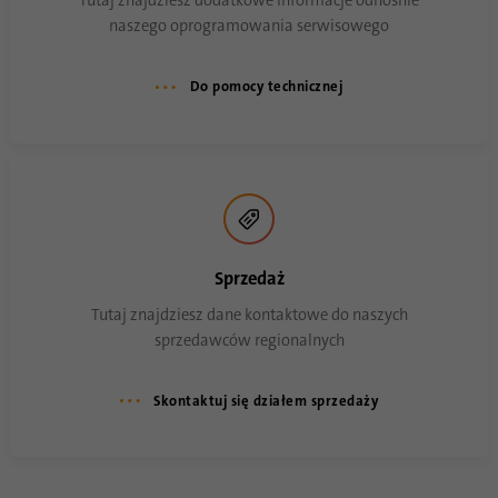
Tutaj znajdziesz dodatkowe informacje odnośnie
naszego oprogramowania serwisowego
Nazwa
li_gc
Do pomocy technicznej
Dostawca
.linkedin.com
Czas
6 miesięcy
trwania
Ten plik cookie służy do przechowywania
Cel
zgody gości na używanie nieistotnych
Sprzedaż
plików cookie
Tutaj znajdziesz dane kontaktowe do naszych
sprzedawców regionalnych
Nazwa
li_sugr
Skontaktuj się działem sprzedaży
Dostawca
.linkedin.com
Czas
90 dni
trwania