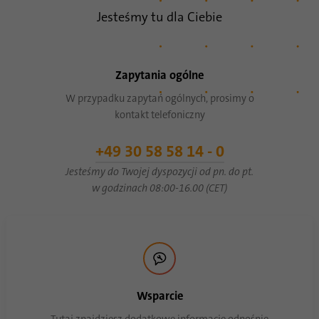
Jesteśmy tu dla Ciebie
Czas
1 rok
trwania
Ten plik cookie jest identyfikatorem
Zapytania ogólne
przeglądarki. Umożliwia to jednoznaczną
Cel
identyfikację urządzeń uzyskujących dostęp
W przypadku zapytań ogólnych, prosimy o
do LinkedIn w celu wykrycia niewłaściwego
kontakt telefoniczny
korzystania z platformy.
+49 30 58 58 14 - 0
Jesteśmy do Twojej dyspozycji od pn. do pt.
Nazwa
lidc
w godzinach 08:00-16.00 (CET)
Dostawca
.linkedin.com
Czas
24 godziny
trwania
Ten plik cookie zapewnia wybór centrum
Wsparcie
Cel
danych.