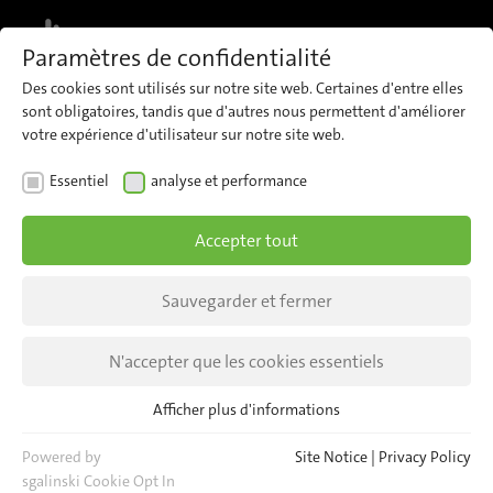
MENU
Paramètres de confidentialité
Des cookies sont utilisés sur notre site web. Certaines d'entre elles
sont obligatoires, tandis que d'autres nous permettent d'améliorer
votre expérience d'utilisateur sur notre site web.
Événements
Essentiel
analyse et performance
Accepter tout
NOUVELLES
PERSPECTIVES
Sauvegarder et fermer
N'accepter que les cookies essentiels
Afficher plus d'informations
Essentiel
Les cookies essentiels sont nécessaires pour les fonctions de
Powered by
Site Notice
|
Privacy Policy
Venez rencontrer notre équipe lors
base du site web. Cela permet de garantir le bon
sgalinski Cookie Opt In