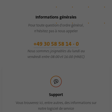
Cela identifie de manière unique les
Objetif
appareils qui accèdent à LinkedIn afin de
détecter une utilisation abusive de la
Informations générales
plateforme.
Pour toute question d'ordre général,
n'hésitez pas à nous appeler
Nom
lidc
+49 30 58 58 14 - 0
Fournisseur
.linkedin.com
Nous sommes joignables du lundi au
vendredi entre 08:00 et 16:00 (HNEC)
Durée
24 heures
Ce cookie assure la sélection du centre de
Objetif
données.
Nom
li_gc
Support
Fournisseur
.linkedin.com
Vous trouverez ici, entre autres, des informations sur
notre logiciel de service