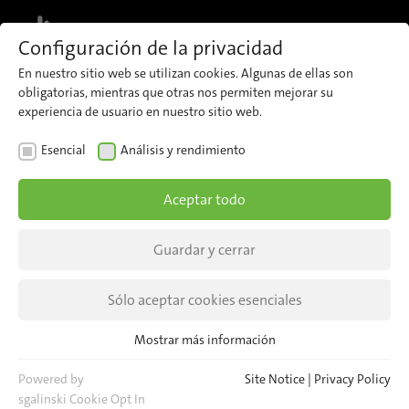
MENU
Configuración de la privacidad
En nuestro sitio web se utilizan cookies. Algunas de ellas son
obligatorias, mientras que otras nos permiten mejorar su
experiencia de usuario en nuestro sitio web.
Noticias
Esencial
Análisis y rendimiento
Aceptar todo
TODAS LAS PERCEPCIONES
Guardar y cerrar
TODOS LOS EVENTOS
Sólo aceptar cookies esenciales
Mostrar más información
Esencial
Cookies esenciales son necesarias para las funciones básicas del
Powered by
Site Notice
|
Privacy Policy
sitio web. Esto asegura que el sitio web funcione correctamente.
sgalinski Cookie Opt In