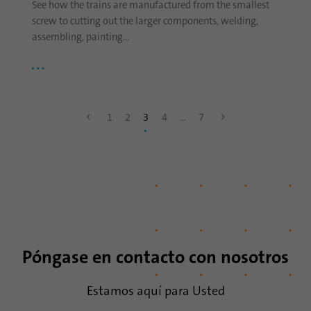
See how the trains are manufactured from the smallest
screw to cutting out the larger components, welding,
assembling, painting…
1
2
3
4
...
7
Póngase en contacto con nosotros
Estamos aquí para Usted