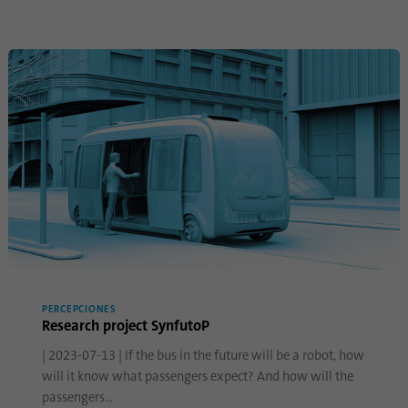
Propósito
los dispositivos que acceden a LinkedIn
para detectar un uso indebido de la
plataforma.
Nombre
lidc
Proveedor
.linkedin.com
Duración
24 horas
Esta cookie garantiza la selección del centro
Propósito
de datos.
PERCEPCIONES
Nombre
li_gc
Research project SynfutoP
Proveedor
.linkedin.com
| 2023-07-13 | If the bus in the future will be a robot, how
will it know what passengers expect? And how will the
Duración
6 meses
passengers…