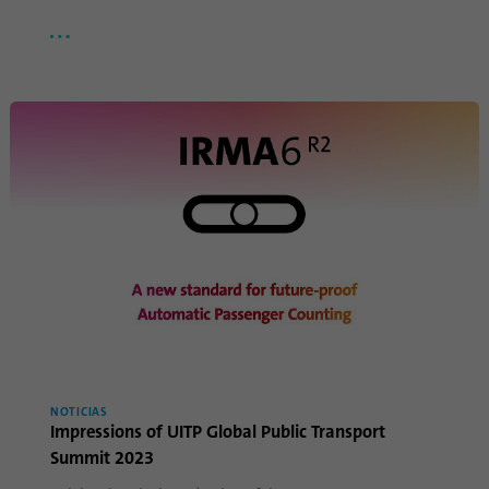
Esta cookie se utiliza para almacenar el
Propósito
consentimiento de los huéspedes para el
uso de cookies no esenciales.
Nombre
li_sugr
Proveedor
.linkedin.com
Duración
90 dias
Esta cookie se utiliza para determinar
coincidencias probabilísticas de la
Propósito
identidad de un usuario fuera de los países
designados.
NOTICIAS
Impressions of UITP Global Public Transport
Nombre
bscookie
Summit 2023