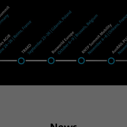
Nombre
_gat_gtag_UA_120925527_1
Proveedor
Google Analytics
Duración
1 minuto
Google utiliza esta cookie para diferenciar a los
Propósito
usuarios.
Nombre
bcookie
Proveedor
.linkedin.com
Duración
1 año
Esta cookie es un identificador del navegador. Esto
identifica de forma única los dispositivos que
Propósito
acceden a LinkedIn para detectar un uso indebido
de la plataforma.