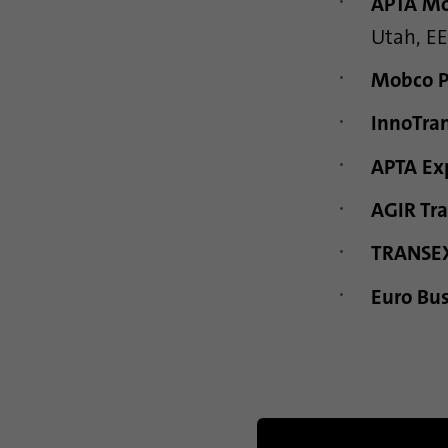
APTA Mo
Utah, EE
Mobco P
InnoTra
APTA Ex
AGIR Tr
TRANSEX
Euro Bu