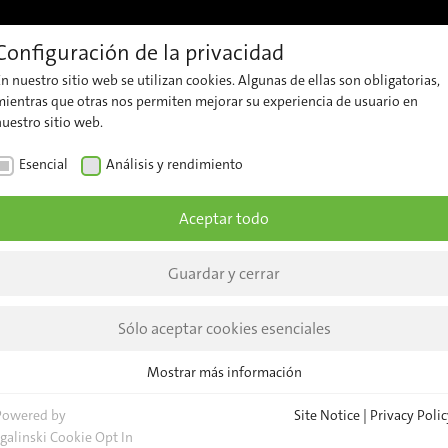
Configuración de la privacidad
ferencias
Soporte
Carrera
Contacto
Percepciones
n nuestro sitio web se utilizan cookies. Algunas de ellas son obligatorias,
Soporte
Contacte
La
mientras que otras nos permiten mejorar su experiencia de usuario en
nuestro sitio web.
al
con
empre
cliente
nuestro
Esencial
Análisis y rendimiento
Notici
equipo
Security
dad
Percep
Aceptar todo
Advisories
Consultas
Eventos
generales
Event
Guardar y cerrar
Sedes
Boletí
de
Sólo aceptar cookies esenciales
notici
NOTICIAS
PERCEPCIONES
Mostrar más información
Esencial
Cookies esenciales son necesarias para las funciones básicas del sitio
Powered by
Site Notice
|
Privacy Polic
t
web. Esto asegura que el sitio web funcione correctamente.
sgalinski Cookie Opt In