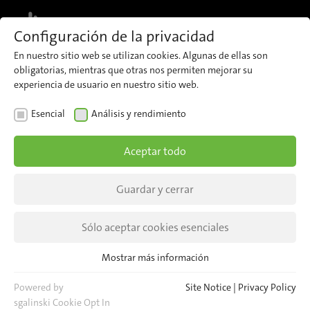
MENU
Configuración de la privacidad
En nuestro sitio web se utilizan cookies. Algunas de ellas son
obligatorias, mientras que otras nos permiten mejorar su
experiencia de usuario en nuestro sitio web.
Eventos
Esencial
Análisis y rendimiento
Aceptar todo
NOTICIAS
PERCEPCIONES
Guardar y cerrar
Sólo aceptar cookies esenciales
Mostrar más información
Esencial
Cookies esenciales son necesarias para las funciones básicas del
Powered by
Site Notice
|
Privacy Policy
Conozca a nuestro equipo en las
sitio web. Esto asegura que el sitio web funcione correctamente.
sgalinski Cookie Opt In