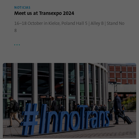
NOTICIAS
Esta cookie se utiliza para almacenar el
Meet us at Transexpo 2024
Propósito
consentimiento de los huéspedes para el
uso de cookies no esenciales.
16–18 October in Kielce, Poland Hall 5 | Alley B | Stand No
8
Nombre
li_sugr
Proveedor
.linkedin.com
Duración
90 dias
Esta cookie se utiliza para determinar
coincidencias probabilísticas de la
Propósito
identidad de un usuario fuera de los países
designados.
Nombre
bscookie