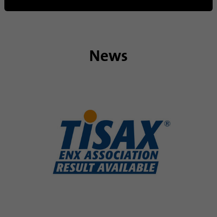
Nombre
_gat_gtag_UA_120925527_1
Proveedor
Google Analytics
News
Duración
1 minuto
Google utiliza esta cookie para diferenciar a
Propósito
los usuarios.
Nombre
bcookie
Proveedor
.linkedin.com
Duración
1 año
Esta cookie es un identificador del
navegador. Esto identifica de forma única