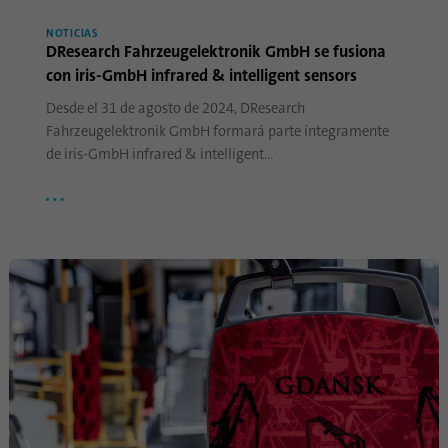
Nombre
UserMatchHistory
NOTICIAS
DResearch Fahrzeugelektronik GmbH se fusiona
con iris-GmbH infrared & intelligent sensors
Proveedor
linkedin.com
Desde el 31 de agosto de 2024, DResearch
Duración
30 días
Fahrzeugelektronik GmbH formará parte íntegramente
de iris-GmbH infrared & intelligent…
Esta cookie se configura para el proceso de
sincronización de ID. Guarda el tiempo de la
Propósito
última sincronización para evitar procesos
de sincronización repetidos con frecuencia.
Nombre
ln_or
Proveedor
.linkedin.com
Duración
1 día
Se utiliza para determinar si el análisis de